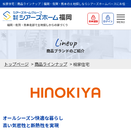
桧家住宅｜商品ラインナップ｜福岡・佐賀・熊本の土地探しならシアーズホームバースにお任せ
ください。
会員登録
ログイン
Lineup
商品ブランドのご紹介
トップページ
>
商品ラインナップ
>
桧家住宅
オールシーズン快適な暮らし
高い気密性と断熱性を実現