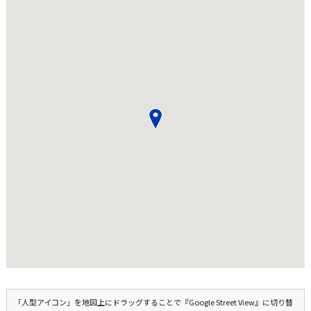
「人型アイコン」を地図上にドラッグすることで『Google Street View』に切り替