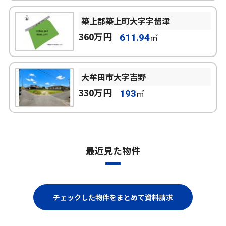
築上郡築上町大字宇留津
360万円
㎡
611.94
大牟田市大字吉野
330万円
㎡
193
最近見た物件