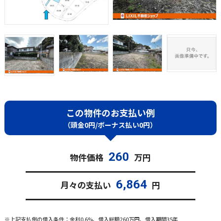
この物件のお支払い例
（頭金0円/ボーナス払い0円）
260
物件価格
万円
6,864
月々の支払い
円
※上記支払例の借入条件：金利0.6%、借入総額
260
万円、借入期間35年