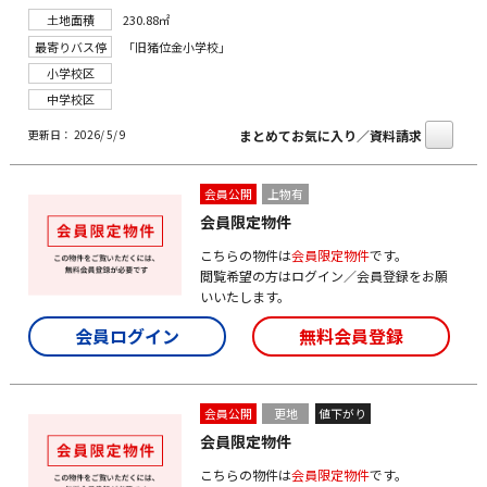
土地面積
230.88㎡
最寄りバス停
「旧猪位金小学校」
小学校区
中学校区
まとめてお気に入り／資料請求
更新日： 2026/ 5/ 9
会員公開
上物有
会員限定物件
こちらの物件は
会員限定物件
です。
閲覧希望の方はログイン／会員登録をお願
いいたします。
会員ログイン
無料会員登録
会員公開
更地
値下がり
会員限定物件
こちらの物件は
会員限定物件
です。