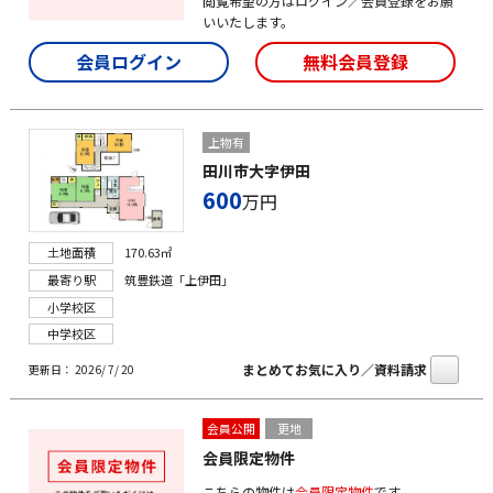
閲覧希望の方はログイン／会員登録をお願
いいたします。
会員ログイン
無料会員登録
上物有
田川市大字伊田
600
万円
土地面積
170.63㎡
最寄り駅
筑豊鉄道「上伊田」
小学校区
中学校区
まとめてお気に入り／資料請求
更新日： 2026/ 7/ 20
会員公開
更地
会員限定物件
こちらの物件は
会員限定物件
です。