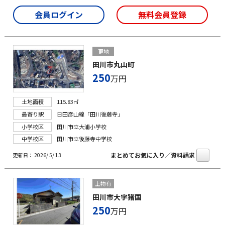
会員ログイン
無料会員登録
更地
田川市丸山町
250
万円
土地面積
115.83㎡
最寄り駅
日田彦山線「田川後藤寺」
小学校区
田川市立大浦小学校
中学校区
田川市立後藤寺中学校
まとめてお気に入り／資料請求
更新日： 2026/ 5/ 13
上物有
田川市大字猪国
250
万円