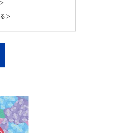
る＞
みる＞