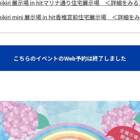
obikiri 展示場 in hitマリナ通り住宅展示場 ＜詳細をみ
bikiri mini 展示場 in hit香椎宮前住宅展示場 ＜詳細を
こちらのイベントのWeb予約は終了しました