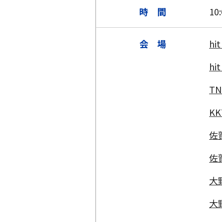
時 間
10
会 場
h
h
T
K
佐
佐
大
大