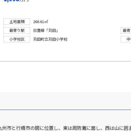
土地面積
266.61㎡
最寄り駅
日豊線「苅田」
最寄
小学校区
苅田町立苅田小学校
中
。北九州市と行橋市の間に位置し、東は周防灘に面し、西は山に