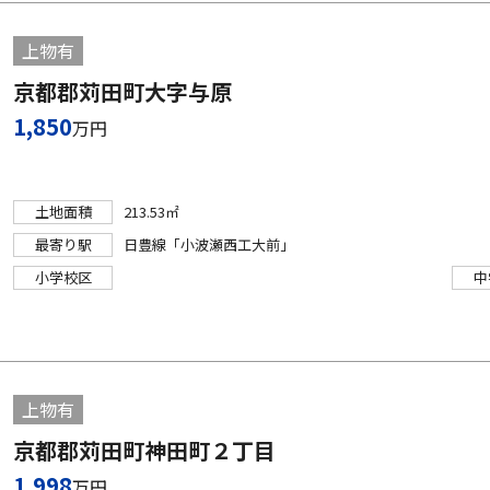
上物有
京都郡苅田町大字与原
1,850
万円
土地面積
213.53㎡
最寄り駅
日豊線「小波瀬西工大前」
小学校区
中
上物有
京都郡苅田町神田町２丁目
1,998
万円