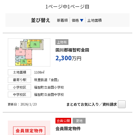
1ページ中1ページ目
並び替え
新着順
価格
▼
土地面積
上物有
田川郡福智町金田
2,300
万円
土地面積
1108㎡
最寄り駅
筑豊鉄道「金田」
小学校区
福智町立金田小学校
中学校区
福智町立金田中学校
まとめてお気に入り／資料請求
更新日： 2026/ 1/ 23
会員公開
更地
会員限定物件