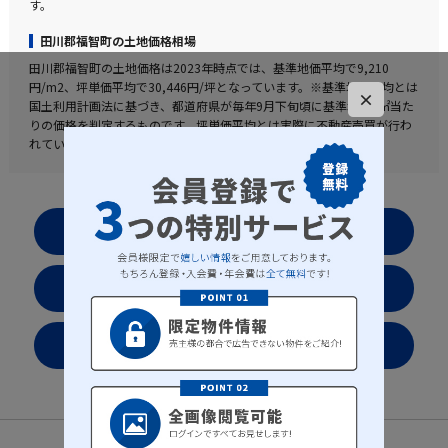
す。
田川郡福智町の土地価格相場
田川郡福智町の土地価格は2023年時点では、基準地価平均で9,210
円/m2、坪単価平均で30,446円/坪となっています。※基準地価平均とは
×
国土利用計画法に基づき、都道府県が毎年9月下旬頃に基準地の1㎡当た
りの価格を判定するものです。坪単価平均とは実際に不動産売買が行わ
れている値段を表した実勢値となります。
お気に入りリストを見る