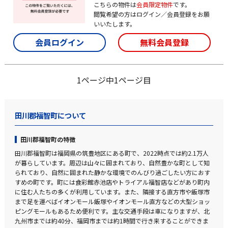
こちらの物件は
会員限定物件
です。
閲覧希望の方はログイン／会員登録をお願
いいたします。
会員ログイン
無料会員登録
1ページ中1ページ目
田川郡福智町について
田川郡福智町の特徴
田川郡福智町は福岡県の筑豊地区にある町で、2022時点では約2.1万人
が暮らしています。周辺は山々に囲まれており、自然豊かな町として知
られており、自然に囲まれた静かな環境でのんびり過ごしたい方におす
すめの町です。町には食彩館赤池店やトライアル福智店などがあり町内
に住む人たちの多くが利用しています。また、隣接する直方市や飯塚市
まで足を運べばイオンモール飯塚やイオンモール直方などの大型ショッ
ピングモールもあるため便利です。主な交通手段は車になりますが、北
九州市までは約40分、福岡市までは約1時間で行き来することができま