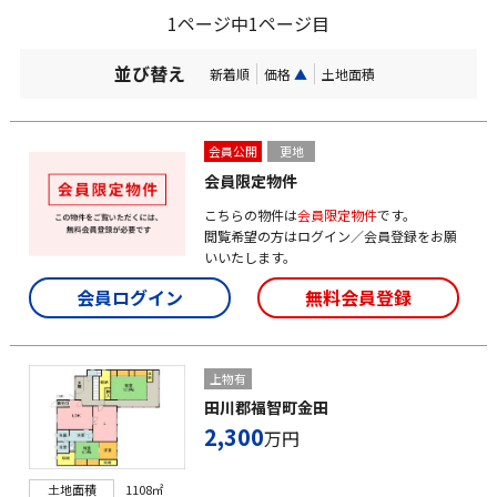
1ページ中1ページ目
並び替え
新着順
価格
▲
土地面積
会員公開
更地
会員限定物件
こちらの物件は
会員限定物件
です。
閲覧希望の方はログイン／会員登録をお願
いいたします。
会員ログイン
無料会員登録
上物有
田川郡福智町金田
2,300
万円
土地面積
1108㎡