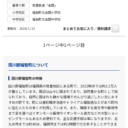
最寄り駅
筑豊鉄道「金田」
小学校区
福智町立金田小学校
中学校区
福智町立金田中学校
まとめてお気に入り／資料請求
更新日： 2026/ 1/ 23
1ページ中1ページ目
田川郡福智町について
田川郡福智町の特徴
田川郡福智町は福岡県の筑豊地区にある町で、2022時点では約2.1万人
が暮らしています。周辺は山々に囲まれており、自然豊かな町として知
られており、自然に囲まれた静かな環境でのんびり過ごしたい方におす
すめの町です。町には食彩館赤池店やトライアル福智店などがあり町内
に住む人たちの多くが利用しています。また、隣接する直方市や飯塚市
まで足を運べばイオンモール飯塚やイオンモール直方などの大型ショッ
ピングモールもあるため便利です。主な交通手段は車になりますが、北
九州市までは約40分、福岡市までは約1時間で行き来することができま