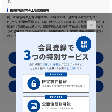
す。
田川郡福智町の土地価格相場
田川郡福智町の土地価格は2023年時点では、基準地価平均で9,210
円/m2、坪単価平均で30,446円/坪となっています。※基準地価平均とは
×
国土利用計画法に基づき、都道府県が毎年9月下旬頃に基準地の1㎡当た
りの価格を判定するものです。坪単価平均とは実際に不動産売買が行わ
れている値段を表した実勢値となります。
お気に入りリストを見る