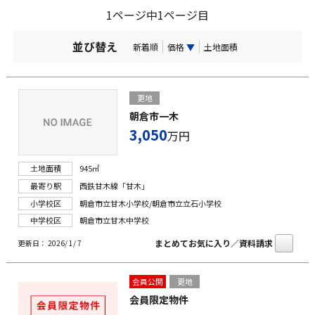
1ページ中1ページ目
並び替え
新着順
価格
▼
土地面積
更地
朝倉市一木
3,050
万円
土地面積
945㎡
最寄り駅
西鉄甘木線「甘木」
小学校区
朝倉市立甘木小学校/朝倉市立立石小学校
中学校区
朝倉市立甘木中学校
まとめてお気に入り／資料請求
更新日： 2026/ 1/ 7
会員公開
更地
会員限定物件