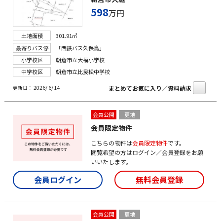
598
万円
土地面積
301.91㎡
最寄りバス停
「西鉄バス久保鳥」
小学校区
朝倉市立大福小学校
中学校区
朝倉市立比良松中学校
まとめてお気に入り／資料請求
更新日： 2026/ 6/ 14
会員公開
更地
会員限定物件
こちらの物件は
会員限定物件
です。
閲覧希望の方はログイン／会員登録をお願
いいたします。
会員ログイン
無料会員登録
会員公開
更地