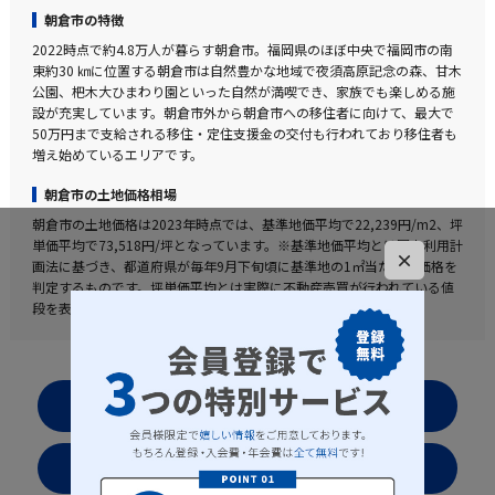
朝倉市の特徴
2022時点で約4.8万人が暮らす朝倉市。福岡県のほぼ中央で福岡市の南
東約30 ㎞に位置する朝倉市は自然豊かな地域で夜須高原記念の森、甘木
公園、杷木大ひまわり園といった自然が満喫でき、家族でも楽しめる施
設が充実しています。朝倉市外から朝倉市への移住者に向けて、最大で
50万円まで支給される移住・定住支援金の交付も行われており移住者も
増え始めているエリアです。
朝倉市の土地価格相場
朝倉市の土地価格は2023年時点では、基準地価平均で22,239円/m2、坪
単価平均で73,518円/坪となっています。※基準地価平均とは国土利用計
×
画法に基づき、都道府県が毎年9月下旬頃に基準地の1㎡当たりの価格を
判定するものです。坪単価平均とは実際に不動産売買が行われている値
段を表した実勢値となります。
お気に入りリストを見る