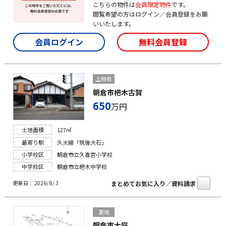
こちらの物件は
会員限定物件
です。
閲覧希望の方はログイン／会員登録をお願
いいたします。
会員ログイン
無料会員登録
上物有
朝倉市杷木古賀
650
万円
土地面積
127㎡
最寄り駅
久大線「筑後大石」
小学校区
朝倉市立久喜宮小学校
中学校区
朝倉市立杷木中学校
まとめてお気に入り／資料請求
更新日： 2026/ 8/ 3
更地
朝倉市大庭