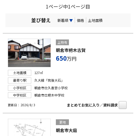
1ページ中1ページ目
並び替え
新着順
▼
価格
土地面積
上物有
朝倉市杷木古賀
650
万円
土地面積
127㎡
最寄り駅
久大線「筑後大石」
小学校区
朝倉市立久喜宮小学校
中学校区
朝倉市立杷木中学校
まとめてお気に入り／資料請求
更新日： 2026/ 8/ 3
更地
朝倉市大庭