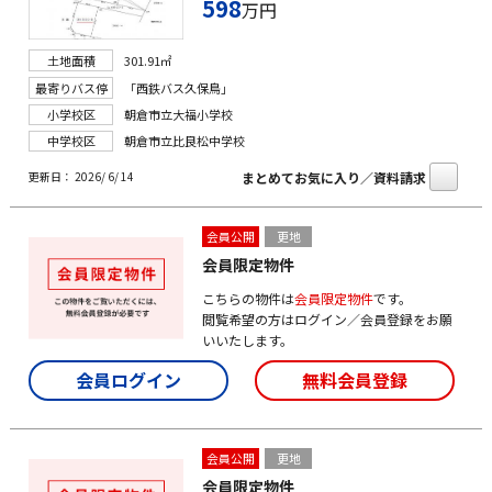
598
万円
土地面積
301.91㎡
最寄りバス停
「西鉄バス久保鳥」
小学校区
朝倉市立大福小学校
中学校区
朝倉市立比良松中学校
まとめてお気に入り／資料請求
更新日： 2026/ 6/ 14
会員公開
更地
会員限定物件
こちらの物件は
会員限定物件
です。
閲覧希望の方はログイン／会員登録をお願
いいたします。
会員ログイン
無料会員登録
会員公開
更地
会員限定物件