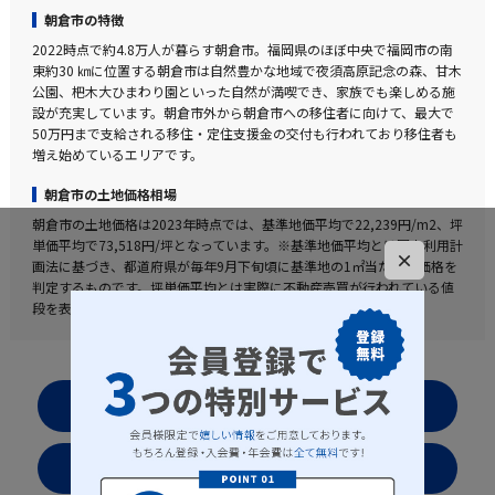
朝倉市の特徴
2022時点で約4.8万人が暮らす朝倉市。福岡県のほぼ中央で福岡市の南
東約30 ㎞に位置する朝倉市は自然豊かな地域で夜須高原記念の森、甘木
公園、杷木大ひまわり園といった自然が満喫でき、家族でも楽しめる施
設が充実しています。朝倉市外から朝倉市への移住者に向けて、最大で
50万円まで支給される移住・定住支援金の交付も行われており移住者も
増え始めているエリアです。
朝倉市の土地価格相場
朝倉市の土地価格は2023年時点では、基準地価平均で22,239円/m2、坪
単価平均で73,518円/坪となっています。※基準地価平均とは国土利用計
×
画法に基づき、都道府県が毎年9月下旬頃に基準地の1㎡当たりの価格を
判定するものです。坪単価平均とは実際に不動産売買が行われている値
段を表した実勢値となります。
お気に入りリストを見る