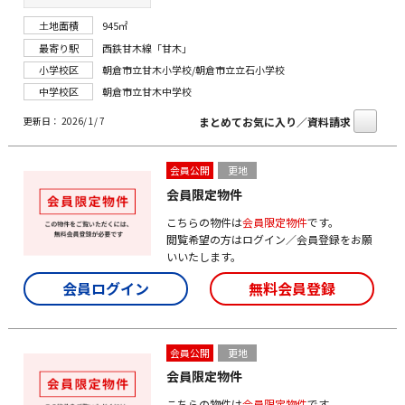
土地面積
945㎡
最寄り駅
西鉄甘木線「甘木」
小学校区
朝倉市立甘木小学校/朝倉市立立石小学校
中学校区
朝倉市立甘木中学校
まとめてお気に入り／資料請求
更新日： 2026/ 1/ 7
会員公開
更地
会員限定物件
こちらの物件は
会員限定物件
です。
閲覧希望の方はログイン／会員登録をお願
いいたします。
会員ログイン
無料会員登録
会員公開
更地
会員限定物件
こちらの物件は
会員限定物件
です。