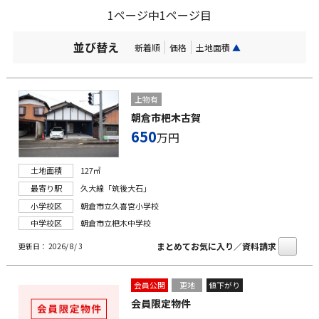
1ページ中1ページ目
並び替え
新着順
価格
土地面積
▲
上物有
朝倉市杷木古賀
650
万円
土地面積
127㎡
最寄り駅
久大線「筑後大石」
小学校区
朝倉市立久喜宮小学校
中学校区
朝倉市立杷木中学校
まとめてお気に入り／資料請求
更新日： 2026/ 8/ 3
会員公開
更地
値下がり
会員限定物件