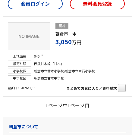
会員ログイン
無料会員登録
更地
朝倉市一木
3,050
万円
土地面積
945㎡
最寄り駅
西鉄甘木線「甘木」
小学校区
朝倉市立甘木小学校/朝倉市立立石小学校
中学校区
朝倉市立甘木中学校
まとめてお気に入り／資料請求
更新日： 2026/ 1/ 7
1ページ中1ページ目
朝倉市について