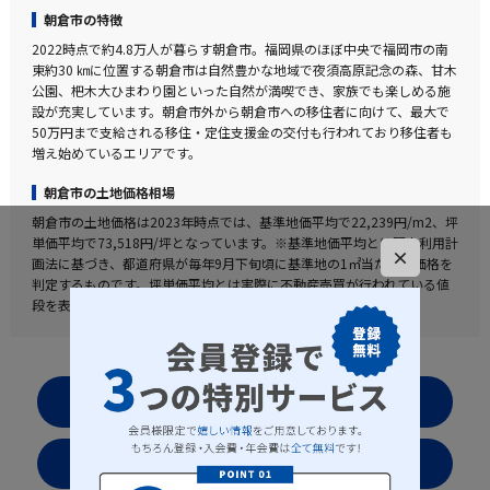
朝倉市の特徴
2022時点で約4.8万人が暮らす朝倉市。福岡県のほぼ中央で福岡市の南
東約30 ㎞に位置する朝倉市は自然豊かな地域で夜須高原記念の森、甘木
公園、杷木大ひまわり園といった自然が満喫でき、家族でも楽しめる施
設が充実しています。朝倉市外から朝倉市への移住者に向けて、最大で
50万円まで支給される移住・定住支援金の交付も行われており移住者も
増え始めているエリアです。
朝倉市の土地価格相場
朝倉市の土地価格は2023年時点では、基準地価平均で22,239円/m2、坪
単価平均で73,518円/坪となっています。※基準地価平均とは国土利用計
×
画法に基づき、都道府県が毎年9月下旬頃に基準地の1㎡当たりの価格を
判定するものです。坪単価平均とは実際に不動産売買が行われている値
段を表した実勢値となります。
お気に入りリストを見る