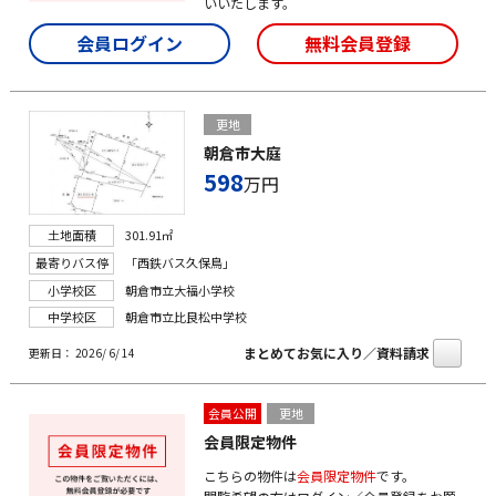
いいたします。
会員ログイン
無料会員登録
更地
朝倉市大庭
598
万円
土地面積
301.91㎡
最寄りバス停
「西鉄バス久保鳥」
小学校区
朝倉市立大福小学校
中学校区
朝倉市立比良松中学校
まとめてお気に入り／資料請求
更新日： 2026/ 6/ 14
会員公開
更地
会員限定物件
こちらの物件は
会員限定物件
です。