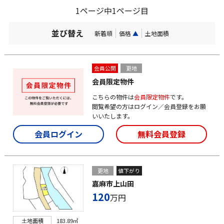
1ページ中1ページ目
並び替え
新着順
価格
▲
土地面積
会員公開
更地
会員限定物件
こちらの物件は
会員限定物件
です。
閲覧希望の方はログイン／会員登録をお願
いいたします。
会員ログイン
無料会員登録
更地
値下がり
嘉麻市上山田
120
万円
土地面積
183.89㎡