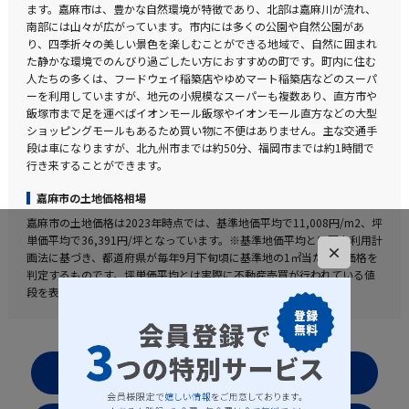
ます。嘉麻市は、豊かな自然環境が特徴であり、北部は嘉麻川が流れ、
南部には山々が広がっています。市内には多くの公園や自然公園があ
り、四季折々の美しい景色を楽しむことができる地域で、自然に囲まれ
た静かな環境でのんびり過ごしたい方におすすめの町です。町内に住む
人たちの多くは、フードウェイ稲築店やゆめマート稲築店などのスーパ
ーを利用していますが、地元の小規模なスーパーも複数あり、直方市や
飯塚市まで足を運べばイオンモール飯塚やイオンモール直方などの大型
ショッピングモールもあるため買い物に不便はありません。主な交通手
段は車になりますが、北九州市までは約50分、福岡市までは約1時間で
行き来することができます。
嘉麻市の土地価格相場
嘉麻市の土地価格は2023年時点では、基準地価平均で11,008円/m2、坪
単価平均で36,391円/坪となっています。※基準地価平均とは国土利用計
×
画法に基づき、都道府県が毎年9月下旬頃に基準地の1㎡当たりの価格を
判定するものです。坪単価平均とは実際に不動産売買が行われている値
段を表した実勢値となります。
お気に入りリストを見る