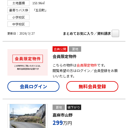
土地面積
153.96㎡
最寄りバス停
「五日町」
小学校区
中学校区
まとめてお気に入り／資料請求
更新日： 2026/ 3/ 27
会員公開
更地
会員限定物件
こちらの物件は
会員限定物件
です。
閲覧希望の方はログイン／会員登録をお願
いいたします。
会員ログイン
無料会員登録
更地
値下がり
嘉麻市山野
299
万円