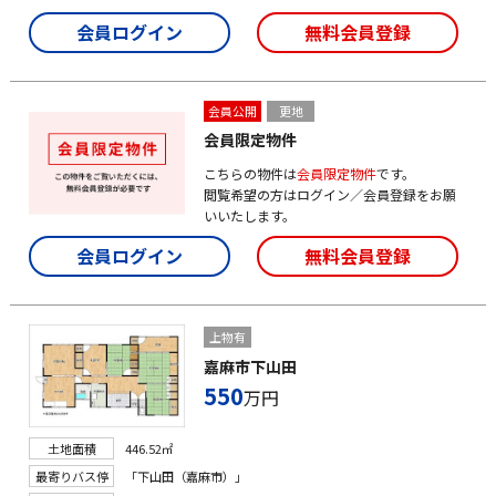
会員ログイン
無料会員登録
会員公開
更地
会員限定物件
こちらの物件は
会員限定物件
です。
閲覧希望の方はログイン／会員登録をお願
いいたします。
会員ログイン
無料会員登録
上物有
嘉麻市下山田
550
万円
土地面積
446.52㎡
最寄りバス停
「下山田（嘉麻市）」