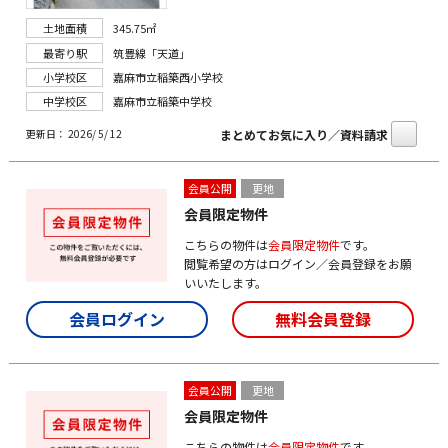
土地面積
345.75㎡
最寄り駅
筑豊線「天道」
小学校区
嘉麻市立稲築西小学校
中学校区
嘉麻市立稲築中学校
まとめてお気に入り／資料請求
更新日： 2026/ 5/ 12
会員公開
更地
会員限定物件
こちらの物件は
会員限定物件
です。
閲覧希望の方はログイン／会員登録をお願
いいたします。
会員ログイン
無料会員登録
会員公開
更地
会員限定物件
こちらの物件は
会員限定物件
です。