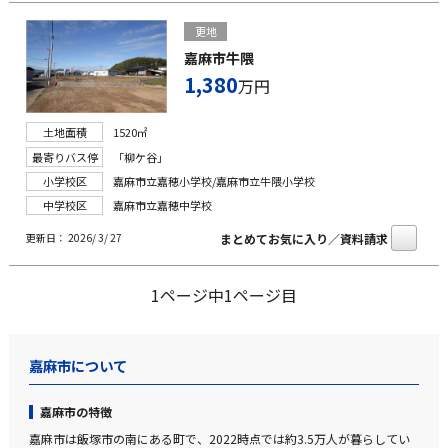
更地
嘉麻市牛隈
1,380
万円
土地面積
1520㎡
最寄りバス停
「柳ケ谷」
小学校区
嘉麻市立嘉穂小学校/嘉麻市立牛隈小学校
中学校区
嘉麻市立嘉穂中学校
まとめてお気に入り／資料請求
更新日： 2026/ 3/ 27
1ページ中1ページ目
嘉麻市について
嘉麻市の特徴
嘉麻市は飯塚市の南にある町で、2022時点では約3.5万人が暮らしてい