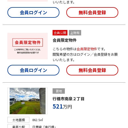
いいたします。
会員ログイン
無料会員登録
会員公開
上物有
会員限定物件
こちらの物件は
会員限定物件
です。
閲覧希望の方はログイン／会員登録をお願
いいたします。
会員ログイン
無料会員登録
更地
行橋市南泉２丁目
521
万円
土地面積
862.5㎡
最寄り駅
日豊線「南行橋」