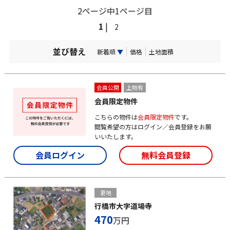
2ページ中1ページ目
1
|
2
並び替え
新着順
▼
価格
土地面積
会員公開
上物有
会員限定物件
こちらの物件は
会員限定物件
です。
閲覧希望の方はログイン／会員登録をお願
いいたします。
会員ログイン
無料会員登録
更地
行橋市大字道場寺
470
万円