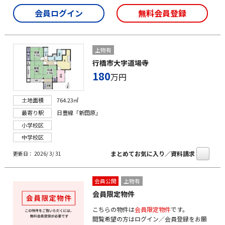
会員ログイン
無料会員登録
上物有
行橋市大字道場寺
180
万円
土地面積
764.23㎡
最寄り駅
日豊線「新田原」
小学校区
中学校区
まとめてお気に入り／資料請求
更新日： 2026/ 3/ 31
会員公開
上物有
会員限定物件
こちらの物件は
会員限定物件
です。
閲覧希望の方はログイン／会員登録をお願