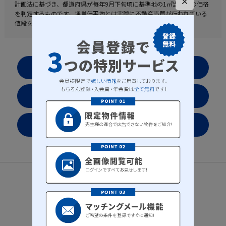
×
計画法に基づき、都道府県が毎年9月下旬頃に基準地の1㎡当たりの価格
を判定するものです。坪単価平均とは実際に不動産売買が行われている
値段を表した実勢値となります。
お気に入りリストを見る
会社案内
プライバシーポリシー
サイトマップ