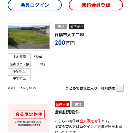
会員ログイン
無料会員登録
更地
値下がり
行橋市大字二塚
200
万円
土地面積
562㎡
最寄りバス停
「二塚」
小学校区
中学校区
まとめてお気に入り／資料請求
更新日： 2025/ 6/ 29
会員公開
更地
会員限定物件
こちらの物件は
会員限定物件
です。
閲覧希望の方はログイン／会員登録をお願
いいたします。