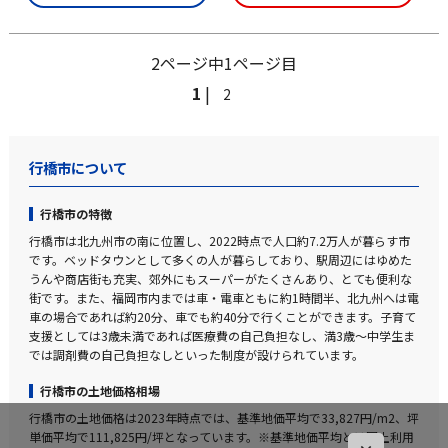
2ページ中1ページ目
1
|
2
行橋市について
行橋市の特徴
行橋市は北九州市の南に位置し、2022時点で人口約7.2万人が暮らす市
です。ベッドタウンとして多くの人が暮らしており、駅周辺にはゆめた
うんや商店街も充実、郊外にもスーパーがたくさんあり、とても便利な
街です。また、福岡市内までは車・電車ともに約1時間半、北九州へは電
車の場合であれば約20分、車でも約40分で行くことができます。子育て
支援としては3歳未満であれば医療費の自己負担なし、満3歳～中学生ま
では調剤費の自己負担なしといった制度が設けられています。
行橋市の土地価格相場
行橋市の土地価格は2023年時点では、基準地価平均で33,827円/m2、坪
単価平均で111,825円/坪となっています。※基準地価平均とは国土利用