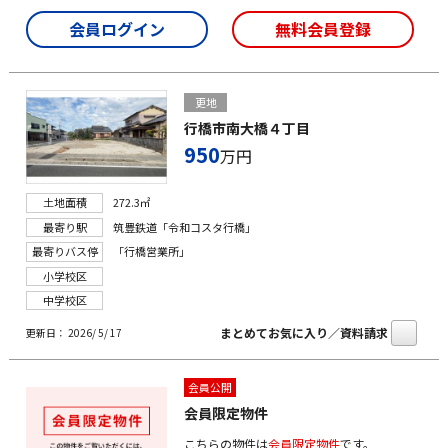
会員ログイン
無料会員登録
更地
行橋市南大橋４丁目
950
万円
土地面積
272.3㎡
最寄り駅
筑豊鉄道「令和コスタ行橋」
最寄りバス停
「行橋営業所」
小学校区
中学校区
まとめてお気に入り／資料請求
更新日： 2026/ 5/ 17
会員公開
会員限定物件
こちらの物件は
会員限定物件
です。