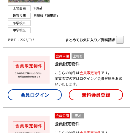
土地面積
768㎡
最寄り駅
日豊線「新田原」
小学校区
中学校区
まとめてお気に入り／資料請求
更新日： 2026/ 7/ 3
会員公開
上物有
会員限定物件
こちらの物件は
会員限定物件
です。
閲覧希望の方はログイン／会員登録をお願
いいたします。
会員ログイン
無料会員登録
会員公開
更地
会員限定物件
こちらの物件は
会員限定物件
です。