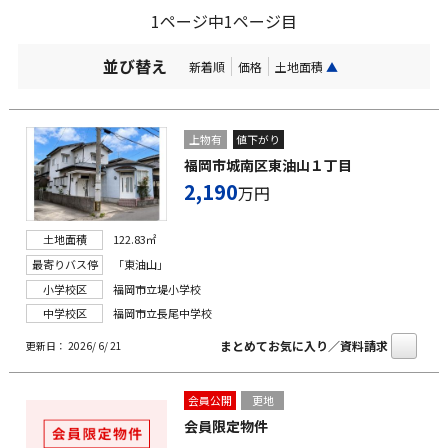
1ページ中1ページ目
並び替え
新着順
価格
土地面積
▲
上物有
値下がり
福岡市城南区東油山１丁目
2,190
万円
土地面積
122.83㎡
最寄りバス停
「東油山」
小学校区
福岡市立堤小学校
中学校区
福岡市立長尾中学校
まとめてお気に入り／資料請求
更新日： 2026/ 6/ 21
会員公開
更地
会員限定物件