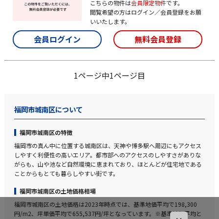
こちらの物件は
会員限定物件
です。
閲覧希望の方はログイン／会員登録をお願
いいたします。
会員ログイン
無料会員登録
1ページ中1ページ目
福岡市城南区について
福岡市城南区の特徴
福岡市の真ん中に位置する城南区は、天神や博多駅へ周辺にもアクセス
しやすく利便性の高いエリア。都市部へのアクセスのしやすさがありな
がらも、山や池など自然環境に恵まれており、ほとんどが住宅地である
ことからもとても暮らしやすい街です。
福岡市城南区の土地価格相場
福岡市城南区の土地価格は2023年時点では、基準地価平均で198,300
円/m2、坪単価平均で655,537円/坪となっています。※基準地価平均と