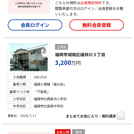
こちらの物件は
会員限定物件
です。
閲覧希望の方はログイン／会員登録をお願
いいたします。
会員ログイン
無料会員登録
上物有
福岡市城南区樋井川３丁目
3,200
万円
土地面積
260.33㎡
最寄り駅
福岡七隈線「福大前」
最寄りバス停
「下長尾」
小学校区
福岡市立西長住小学校
中学校区
福岡市立長尾中学校
まとめてお気に入り／資料請求
更新日： 2026/ 7/ 17
会員公開
更地