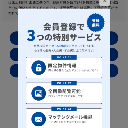
×
は国土利用計画法に基づき、都道府県が毎年9月下旬頃に基準地の1㎡当
たりの価格を判定するものです。坪単価平均とは実際に不動産売買が行
われている値段を表した実勢値となります。
お気に入りリストを見る
会社案内
プライバシーポリシー
サイトマップ