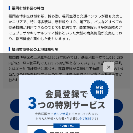
福岡市博多区の特徴
福岡市博多区は博多駅、博多港、福岡空港と交通インフラが最も充実し
たエリアで、特に博多駅は、新幹線やＪＲ、地下鉄、バスなどすべての
交通機関が利用できるのでとても便利です。商業施設も博多駅直結のア
ミュプラザやキャナルシティ博多といった大型の商業施設が充実してお
り、都市機能が集中した街といえます。
福岡市博多区の土地価格相場
福岡市博多区の土地価格は2023年時点では、基準地価平均で1,010,280
円/m2、坪単価平均で3,339,768円/坪となっています。※基準地価平均
×
とは国土利用計画法に基づき、都道府県が毎年9月下旬頃に基準地の1㎡
当たりの価格を判定するものです。坪単価平均とは実際に不動産売買が
行われている値段を表した実勢値となります。
お気に入りリストを見る