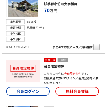
鞍手郡小竹町大字勝野
70
万円
土地面積
85.95㎡
最寄り駅
筑豊線「小竹」
小学校区
中学校区
まとめてお気に入り／資料請求
更新日： 2025/ 5/ 11
会員公開
上物有
会員限定物件
こちらの物件は
会員限定物件
です。
閲覧希望の方はログイン／会員登録をお願
いいたします。
会員ログイン
無料会員登録