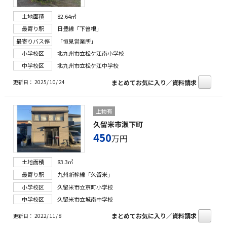
土地面積
82.64㎡
最寄り駅
日豊線「下曽根」
最寄りバス停
「恒見営業所」
小学校区
北九州市立松ケ江南小学校
中学校区
北九州市立松ケ江中学校
まとめてお気に入り／資料請求
更新日： 2025/ 10/ 24
上物有
久留米市瀬下町
450
万円
土地面積
83.3㎡
最寄り駅
九州新幹線「久留米」
小学校区
久留米市立京町小学校
中学校区
久留米市立城南中学校
まとめてお気に入り／資料請求
更新日： 2022/ 11/ 8