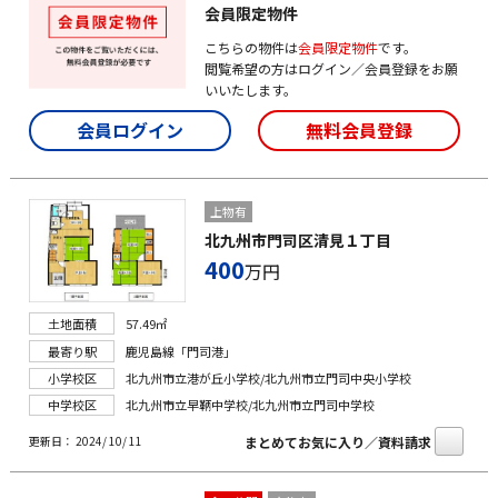
会員限定物件
こちらの物件は
会員限定物件
です。
閲覧希望の方はログイン／会員登録をお願
いいたします。
会員ログイン
無料会員登録
上物有
北九州市門司区清見１丁目
400
万円
土地面積
57.49㎡
最寄り駅
鹿児島線「門司港」
小学校区
北九州市立港が丘小学校/北九州市立門司中央小学校
中学校区
北九州市立早鞆中学校/北九州市立門司中学校
まとめてお気に入り／資料請求
更新日： 2024/ 10/ 11