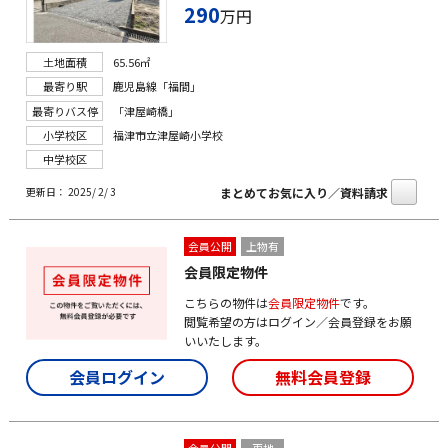
290
万円
土地面積
65.56㎡
最寄り駅
鹿児島線「福間」
最寄りバス停
「津屋崎橋」
小学校区
福津市立津屋崎小学校
中学校区
まとめてお気に入り／資料請求
更新日： 2025/ 2/ 3
会員公開
上物有
会員限定物件
こちらの物件は
会員限定物件
です。
閲覧希望の方はログイン／会員登録をお願
いいたします。
会員ログイン
無料会員登録