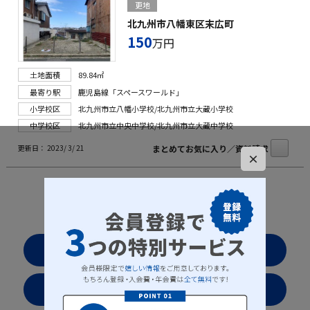
更地
北九州市八幡東区末広町
150
万円
土地面積
89.84㎡
最寄り駅
鹿児島線「スペースワールド」
小学校区
北九州市立八幡小学校/北九州市立大蔵小学校
中学校区
北九州市立中央中学校/北九州市立大蔵中学校
まとめてお気に入り／資料請求
更新日： 2023/ 3/ 21
×
50ページ中1ページ目
1
|
|
|
|
2
3
4
5
[最後のページ]
お気に入りリストを見る