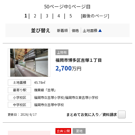
50ページ中1ページ目
1
|
|
|
|
2
3
4
5
[最後のページ]
並び替え
新着順
価格
土地面積
▲
上物有
福岡市博多区吉塚１丁目
2,700
万円
土地面積
45.78㎡
最寄り駅
篠栗線「吉塚」
小学校区
福岡市立吉塚小学校/福岡市立東吉塚小学校
中学校区
福岡市立吉塚中学校
まとめてお気に入り／資料請求
更新日： 2026/ 6/ 17
会員公開
更地