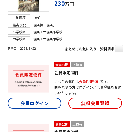
230
万円
土地面積
76㎡
最寄り駅
篠栗線「篠栗」
小学校区
篠栗町立篠栗小学校
中学校区
篠栗町立篠栗中学校
まとめてお気に入り／資料請求
更新日： 2026/ 5/ 22
会員公開
上物有
会員限定物件
こちらの物件は
会員限定物件
です。
閲覧希望の方はログイン／会員登録をお願
いいたします。
会員ログイン
無料会員登録
会員公開
上物有
会員限定物件