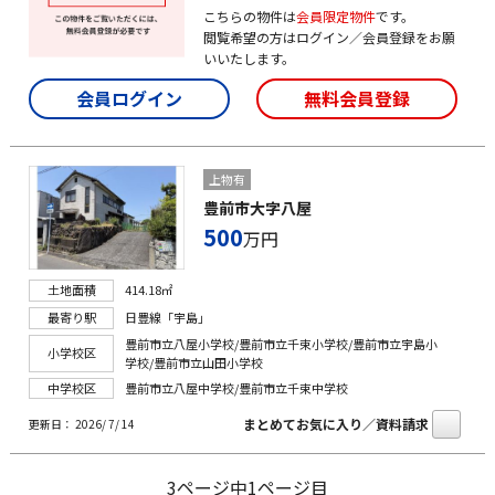
こちらの物件は
会員限定物件
です。
閲覧希望の方はログイン／会員登録をお願
いいたします。
会員ログイン
無料会員登録
上物有
豊前市大字八屋
500
万円
土地面積
414.18㎡
最寄り駅
日豊線「宇島」
豊前市立八屋小学校/豊前市立千束小学校/豊前市立宇島小
小学校区
学校/豊前市立山田小学校
中学校区
豊前市立八屋中学校/豊前市立千束中学校
まとめてお気に入り／資料請求
更新日： 2026/ 7/ 14
3ページ中1ページ目