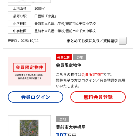
土地面積
1086㎡
最寄り駅
日豊線「宇島」
小学校区
豊前市立八屋小学校/豊前市立千束小学校
中学校区
豊前市立八屋中学校/豊前市立千束中学校
まとめてお気に入り／資料請求
更新日： 2025/ 10/ 11
会員公開
更地
会員限定物件
こちらの物件は
会員限定物件
です。
閲覧希望の方はログイン／会員登録をお願
いいたします。
会員ログイン
無料会員登録
更地
豊前市大字梶屋
307
万円