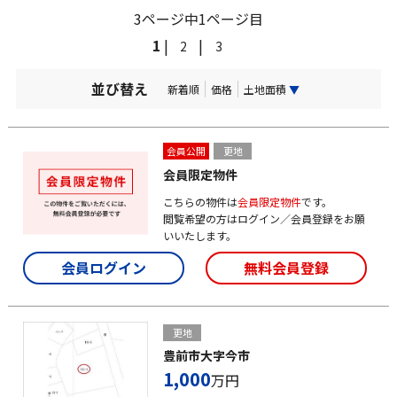
3ページ中1ページ目
1
|
|
2
3
並び替え
新着順
価格
土地面積
▼
会員公開
更地
会員限定物件
こちらの物件は
会員限定物件
です。
閲覧希望の方はログイン／会員登録をお願
いいたします。
会員ログイン
無料会員登録
更地
豊前市大字今市
1,000
万円