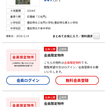
土地面積
1014㎡
最寄り駅
日豊線「三毛門」
小学校区
豊前市立三毛門小学校/豊前市立黒土小学校
中学校区
豊前市立千束中学校
まとめてお気に入り／資料請求
更新日： 2026/ 2/ 14
会員公開
上物有
会員限定物件
こちらの物件は
会員限定物件
です。
閲覧希望の方はログイン／会員登録をお願
いいたします。
会員ログイン
無料会員登録
会員公開
上物有
会員限定物件