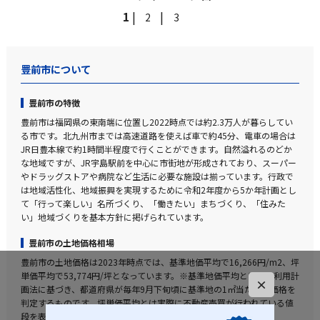
1
|
|
2
3
豊前市について
豊前市の特徴
豊前市は福岡県の東南端に位置し2022時点では約2.3万人が暮らしてい
る市です。北九州市までは高速道路を使えば車で約45分、電車の場合は
JR日豊本線で約1時間半程度で行くことができます。自然溢れるのどか
な地域ですが、JR宇島駅前を中心に市街地が形成されており、スーパー
やドラッグストアや病院など生活に必要な施設は揃っています。行政で
は地域活性化、地域振興を実現するために令和2年度から5か年計画とし
て「行って楽しい」名所づくり、「働きたい」まちづくり、「住みた
い」地域づくりを基本方針に掲げられています。
豊前市の土地価格相場
豊前市の土地価格は2023年時点では、基準地価平均で16,266円/m2、坪
単価平均で53,774円/坪となっています。※基準地価平均とは国土利用計
×
画法に基づき、都道府県が毎年9月下旬頃に基準地の1㎡当たりの価格を
判定するものです。坪単価平均とは実際に不動産売買が行われている値
段を表した実勢値となります。