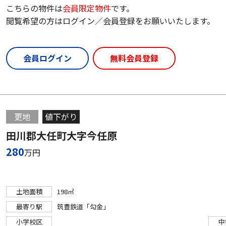
こちらの物件は
会員限定物件
です。
閲覧希望の方はログイン／会員登録をお願いいたします。
会員ログイン
無料会員登録
更地
値下がり
田川郡大任町大字今任原
280
万円
土地面積
198㎡
最寄り駅
筑豊鉄道「勾金」
小学校区
中