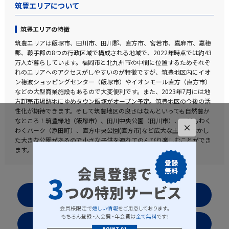
筑豊エリアについて
筑豊エリアの特徴
筑豊エリアは飯塚市、田川市、田川郡、直方市、宮若市、嘉麻市、嘉穂
郡、鞍手郡の8つの行政区域で構成される地域で、2022年時点では約43
万人が暮らしています。福岡市と北九州市の中間に位置するためそれぞ
れのエリアへのアクセスがしやすいのが特徴ですが、筑豊地区内にイオ
ン穂波ショッピングセンター（飯塚市）やイオンモール直方（直方市）
などの大型商業施設もあるので大変便利です。また、2023年7月には地
方卸売市場跡地にゆめタウン飯塚がオープン予定。筑豊地区の今後の活
性化が期待できます。そして筑豊地区の良さはなんといっても自然豊か
なところ！筑豊緑地（飯塚市）、田川中央公園（田川市）、こどもわく
×
わくパーク（添田町）、直方中央公園(直方市)など広大な土地を活かし
た大きな公園があるので小さな子供を連れてのんびり楽しむことができ
ます。
お気に入りリストを見る