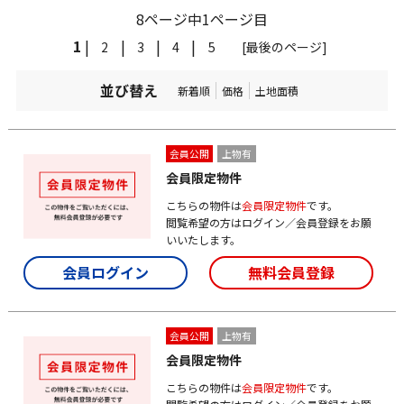
8ページ中1ページ目
1
|
|
|
|
2
3
4
5
[最後のページ]
並び替え
新着順
価格
土地面積
会員公開
上物有
会員限定物件
こちらの物件は
会員限定物件
です。
閲覧希望の方はログイン／会員登録をお願
いいたします。
会員ログイン
無料会員登録
会員公開
上物有
会員限定物件
こちらの物件は
会員限定物件
です。