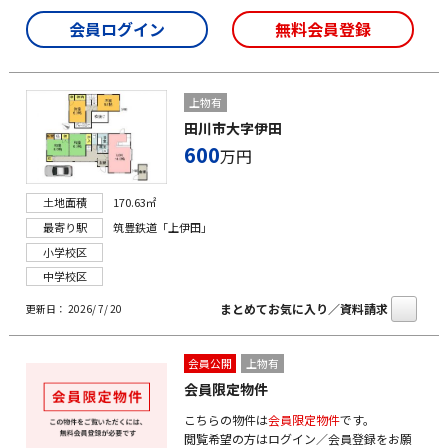
会員ログイン
無料会員登録
上物有
田川市大字伊田
600
万円
土地面積
170.63㎡
最寄り駅
筑豊鉄道「上伊田」
小学校区
中学校区
まとめてお気に入り／資料請求
更新日： 2026/ 7/ 20
会員公開
上物有
会員限定物件
こちらの物件は
会員限定物件
です。
閲覧希望の方はログイン／会員登録をお願