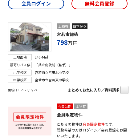
会員ログイン
無料会員登録
上物有
値下がり
宮若市龍徳
798
万円
土地面積
246.44㎡
最寄りバス停
「共立病院前（鞍手）」
小学校区
宮若市立宮田北小学校
中学校区
宮若市立宮若東中学校
まとめてお気に入り／資料請求
更新日： 2026/ 7/ 24
会員公開
上物有
会員限定物件
こちらの物件は
会員限定物件
です。
閲覧希望の方はログイン／会員登録をお願
いいたします。